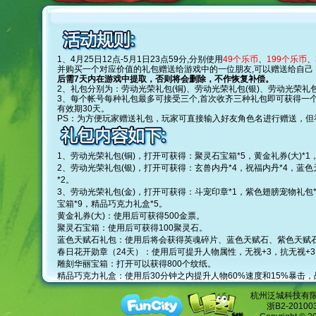
1、4月25日12点-5月1日23点59分,分别使用
49个乐币
、
199个乐币
、
并购买一个对应价值的礼包赠送给游戏中的一位朋友,可以赠送给自己
后需7天内在游戏中提取，否则将会删除，不作恢复补偿。
2、礼包分别为：劳动光荣礼包(铜)、劳动光荣礼包(银)、劳动光荣礼
3、每个帐号每种礼包最多可接受三个,首次收齐三种礼包即可获得一个特
有效期30天。
PS：为方便玩家赠送礼包，玩家可直接输入好友角色名进行赠送，
1、劳动光荣礼包(铜)，打开可获得：聚灵石宝箱*5，黄金礼券(大)*1
2、劳动光荣礼包(银)，打开可获得：玄兽内丹*4，祝福内丹*4，蓝色
*2。
3、劳动光荣礼包(金)，打开可获得：斗宠印章*1，紫色翅膀宠物礼包*1
宝箱*9，精品巧克力礼盒*5。
黄金礼券(大)：使用后可获得500金票。
聚灵石宝箱：使用后可获得100聚灵石。
蓝色天赋石礼包：使用后将会获得英魂碎片、蓝色天赋石、紫色天赋
春日花开勋章（24天）：使用后可提升人物属性，无视+3，抗无视+3，
雕刻华丽宝箱：打开可以获得800个纹纸。
精品巧克力礼盒：使用后30分钟之内提升人物60%速度和15%暴击
杭州泛城科技有限公司
浙B2-2010