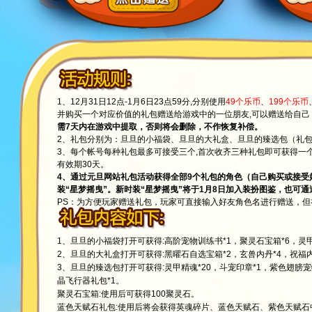
1、12月31日12点-1月6日23点59分,分别使用
49个乐币
、
199个乐币
并购买一个对应价值的礼包赠送给游戏中的一位朋友,可以赠送给自己
需7天内在游戏中提取，否则将会删除，不作恢复补偿。
2、礼包分别为：旦旦的小福袋、旦旦的大礼盒、旦旦的臻选包（礼
3、每个帐号每种礼包最多可接受三个,首次收齐三种礼包即可获得一个
有效期30天。
4、通过元旦网站礼包活动获得全部9个礼包的角色（自己购买或接受
装“星梦摇曳”。新时装“星梦摇曳”将于1月8日加入装扮图鉴，也可
PS：为方便玩家赠送礼包，玩家可直接输入好友角色名进行赠送，
1、旦旦的小福袋打开可获得:高阶宠物训练书*1，聚灵石宝箱*6，灵甲精
2、旦旦的大礼盒打开可获得:黑曜石自选宝箱*2，玄兽内丹*4，祝福内丹
3、旦旦的臻选包打开可获得:灵甲精魂*20，斗宠印章*1，紫色翅膀宠物
晶飞行器礼包*1。
聚灵石宝箱:使用后可获得100聚灵石。
蓝色天赋石礼包:使用后将会获得英魂碎片、蓝色天赋石、紫色天赋石